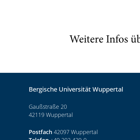
Weitere Infos ü
Bergische Universität Wuppertal
Gaußstraße 20
42119 Wuppertal
Postfach
42097 Wuppertal